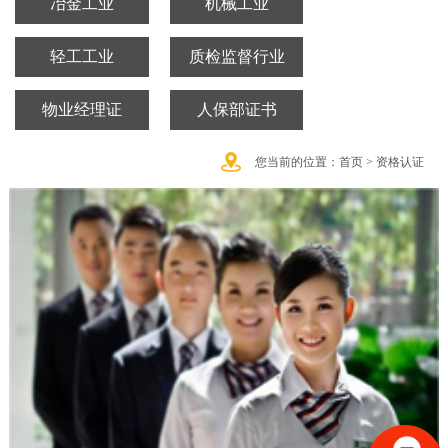
冶金工业
机械工业
轻工工业
质检监督行业
物业经理证
人保部证书
您当前的位置：
首页 >
资格认证